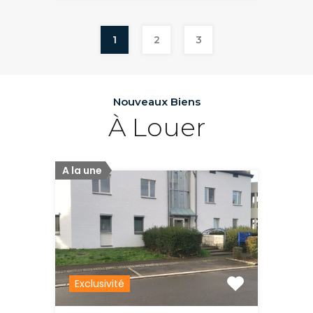
1
2
3
Nouveaux Biens
À Louer
A la une
Exclusivité