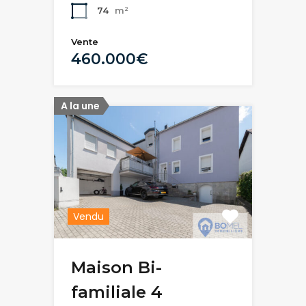
74
m²
Vente
460.000€
A la une
Vendu
Maison Bi-
familiale 4