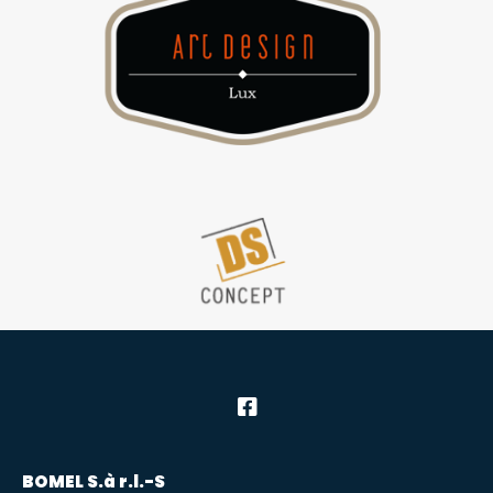
BOMEL S.à r.l.-S