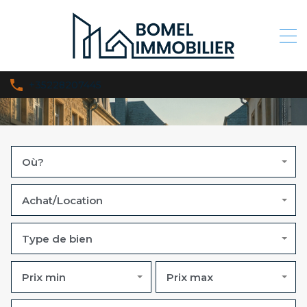
+35228207445
Où?
Achat/Location
Type de bien
Prix min
Prix max