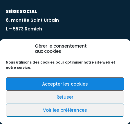
SIÈGE SOCIAL
6, montée Saint Urbain
L – 5573 Remich
Gérer le consentement
aux cookies
INFORMATIONS
Nous utilisons des cookies pour optimiser notre site web et
E-mail:
info@bomel.lu
notre service.
Tél:
+352 28 20 74 45
Accepter les cookies
Portable:
+352 621 220 341 / + 352 661 234 199
Horaires d’ouverture:
Sur Rendez-Vous
Refuser
Voir les préférences
Accueil
Contact