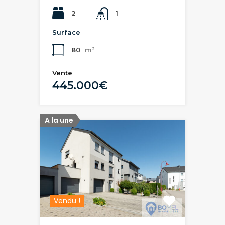
2
1
Surface
80
m²
Vente
445.000€
A la une
Vendu !