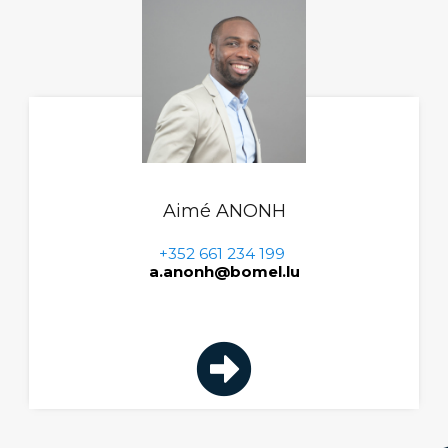
Aimé ANONH
+352 661 234 199
a.anonh@bomel.lu