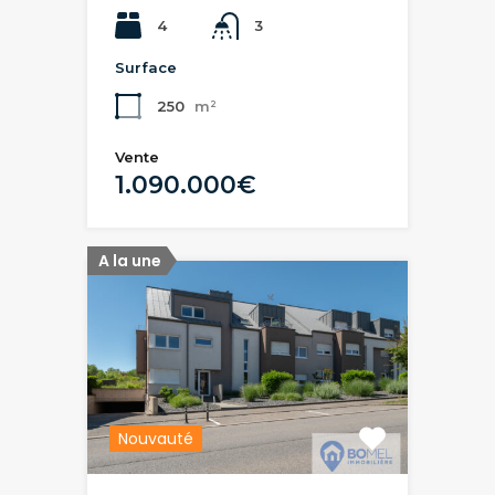
4
3
Surface
250
m²
Vente
1.090.000€
A la une
Nouvauté