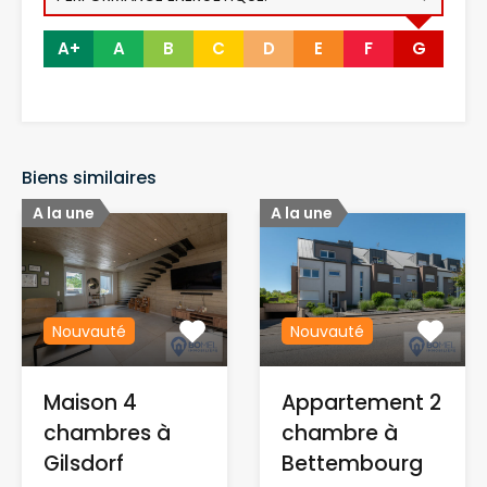
A+
A
B
C
D
E
F
G
Biens similaires
A la une
A la une
Nouvauté
Nouvauté
Maison 4
Appartement 2
chambres à
chambre à
Gilsdorf
Bettembourg