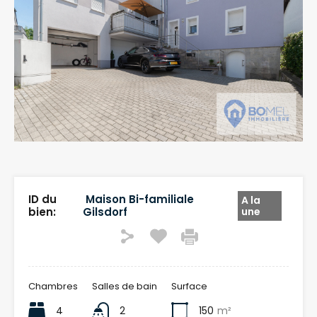
ID du
Maison Bi-familiale
A la
bien:
Gilsdorf
une
Chambres
Salles de bain
Surface
4
2
150
m²