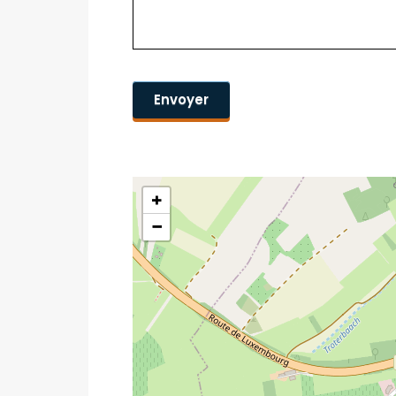
Captcha
+
−