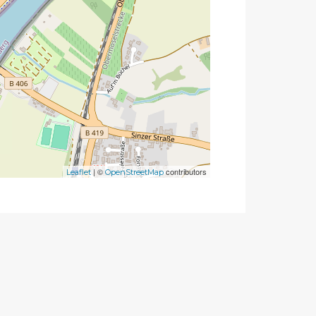
| ©
contributors
Leaflet
OpenStreetMap