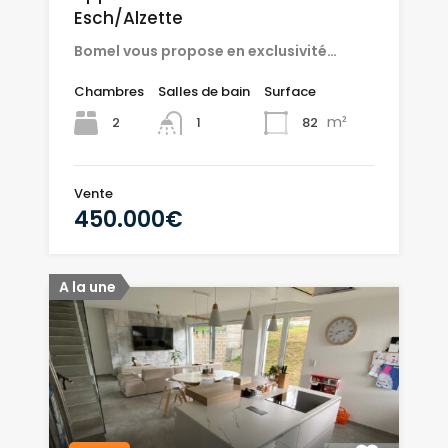
Esch/Alzette
Bomel vous propose en exclusivité…
Chambres
Salles de bain
Surface
m²
2
82
1
Vente
450.000€
A la une