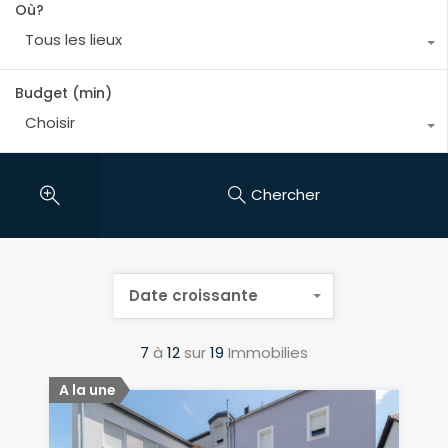
Où?
Tous les lieux
Budget (min)
Choisir
Chercher
Date croissante
7
à
12
sur
19
Immobilies
A la une