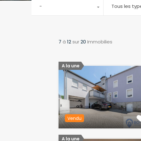
-
Tous les typ
7
à
12
sur
20
Immobilies
A la une
Vendu
A la une