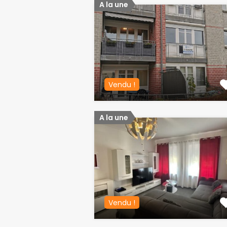
A la une
Vendu !
A la une
Vendu !