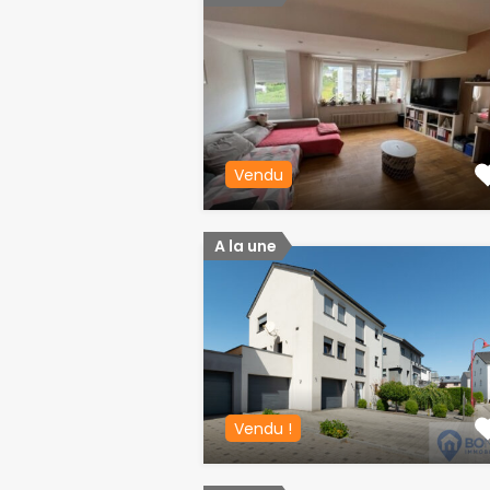
Vendu
A la une
Vendu !