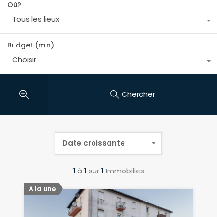
Où?
Tous les lieux
Budget (min)
Choisir
Chercher
Date croissante
1
à
1
sur
1
Immobilies
A la une