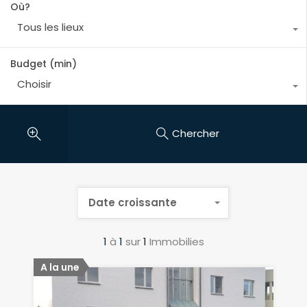
Où?
Tous les lieux
Budget (min)
Choisir
Chercher
Date croissante
1
à
1
sur
1
Immobilies
A la une